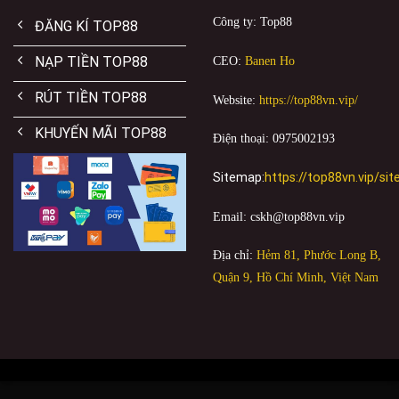
Công ty: Top88
ĐĂNG KÍ TOP88
CEO:
Banen Ho
NẠP TIỀN TOP88
RÚT TIỀN TOP88
Website:
https://top88vn.vip/
KHUYẾN MÃI TOP88
Điện thoại: 0975002193
Sitemap:
https://top88vn.vip/si
Email:
cskh@top88vn.vip
Địa chỉ:
Hẻm 81, Phước Long B,
Quận 9, Hồ Chí Minh, Việt Nam