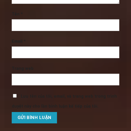
Tên
*
Email
*
Trang web
Lưu tên của tôi, email, và trang web trong trình
duyệt này cho lần bình luận kế tiếp của tôi.