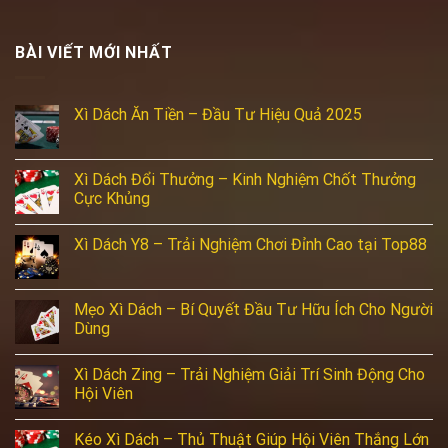
BÀI VIẾT MỚI NHẤT
Xì Dách Ăn Tiền – Đầu Tư Hiệu Quả 2025
Xì Dách Đổi Thưởng – Kinh Nghiệm Chốt Thưởng
Cực Khủng
Xì Dách Y8 – Trải Nghiệm Chơi Đỉnh Cao tại Top88
Mẹo Xì Dách – Bí Quyết Đầu Tư Hữu Ích Cho Người
Dùng
Xì Dách Zing – Trải Nghiệm Giải Trí Sinh Động Cho
Hội Viên
Kéo Xì Dách – Thủ Thuật Giúp Hội Viên Thắng Lớn