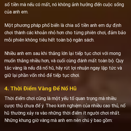
số tiền mà nếu có mất, nó không ảnh hưởng đến cuộc sống
của anh em.
Một phương pháp phổ biến là chia số tiền anh em dự định
chơi thành các khoản nhỏ hơn cho từng phiên chơi, đảm bảo
mỗi phiên không tiêu hết toàn bộ ngân sách.
Nhiều anh em sau khi thắng lớn lại tiếp tục chơi với mong
muốn thắng nhiều hơn, và cuối cùng đánh mất toàn bộ. Quy
tắc vàng là nếu đã nổ hũ, hãy rút lợi nhuận ngay lập tức và
giữ lại phần vốn nhỏ để tiếp tục chơi.
4. Thời Điểm Vàng Để Nổ Hũ
Thời điểm chơi cũng là một yếu tố quan trọng mà nhiều
cược thủ chưa để ý. Theo kinh nghiệm của nhiều cao thủ, nổ
hũ thường xảy ra vào những thời điểm ít người chơi nhất.
Những khung giờ vàng mà anh em nên chú ý bao gồm: