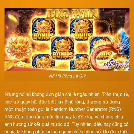
Nổ Hũ Rồng Là Gì?
Nhưng nổ hũ không đơn giản chỉ là ngẫu nhiên. Trên thực tế,
các trò quay hũ, đặc biệt là nổ hũ rồng, thường sử dụng
một thuật toán gọi là Random Number Generator (RNG).
RNG đảm bảo rằng mỗi lần quay là độc lập và không chịu
ảnh hưởng từ kết quả trước đó. Tuy nhiên, điều này cũng có
nghĩa là không phải lúc nào quay nhiều cũng nổ. Do đó, chiến