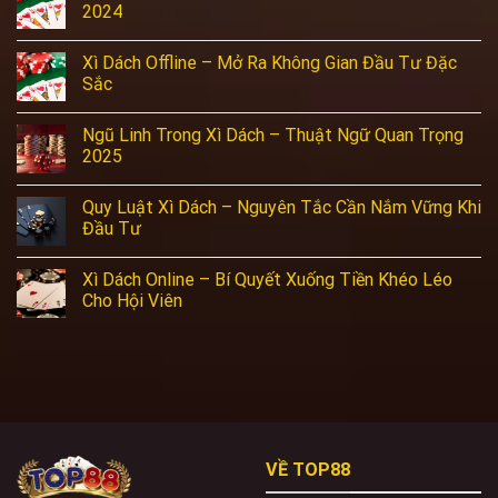
2024
Xì Dách Offline – Mở Ra Không Gian Đầu Tư Đặc
Sắc
Ngũ Linh Trong Xì Dách – Thuật Ngữ Quan Trọng
2025
Quy Luật Xì Dách – Nguyên Tắc Cần Nắm Vững Khi
Đầu Tư
Xì Dách Online – Bí Quyết Xuống Tiền Khéo Léo
Cho Hội Viên
VỀ TOP88