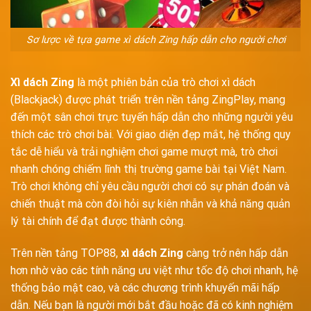
Sơ lược về tựa game xì dách Zing hấp dẫn cho người chơi
Xì dách Zing
là một phiên bản của trò chơi xì dách
(Blackjack) được phát triển trên nền tảng ZingPlay, mang
đến một sân chơi trực tuyến hấp dẫn cho những người yêu
thích các trò chơi bài. Với giao diện đẹp mắt, hệ thống quy
tắc dễ hiểu và trải nghiệm chơi game mượt mà, trò chơi
nhanh chóng chiếm lĩnh thị trường game bài tại Việt Nam.
Trò chơi không chỉ yêu cầu người chơi có sự phán đoán và
chiến thuật mà còn đòi hỏi sự kiên nhẫn và khả năng quản
lý tài chính để đạt được thành công.
Trên nền tảng TOP88,
xì dách Zing
càng trở nên hấp dẫn
hơn nhờ vào các tính năng ưu việt như tốc độ chơi nhanh, hệ
thống bảo mật cao, và các chương trình khuyến mãi hấp
dẫn. Nếu bạn là người mới bắt đầu hoặc đã có kinh nghiệm