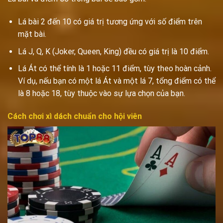
Lá bài 2 đến 10 có giá trị tương ứng với số điểm trên
mặt bài.
Lá J, Q, K (Joker, Queen, King) đều có giá trị là 10 điểm.
Lá Át có thể tính là 1 hoặc 11 điểm, tùy theo hoàn cảnh.
Ví dụ, nếu bạn có một lá Át và một lá 7, tổng điểm có thể
là 8 hoặc 18, tùy thuộc vào sự lựa chọn của bạn.
Cách chơi xì dách chuẩn cho hội viên