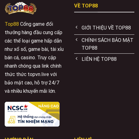
VỀ TOP88
Top88
Cổng game đổi
GIỚI THIỆU VỀ TOP88
thưởng hàng đầu cung cấp
CHÍNH SÁCH BẢO MẬT
các thể loại game hấp dẫn
TOP88
như xổ số, game bài, tài xỉu
bán cá, casino. Truy cập
LIÊN HỆ TOP88
nhanh chóng qua link chính
thức thức topvn.live với
bảo mật cao, hỗ trợ 24/7
và nhiều khuyến mãi lớn.