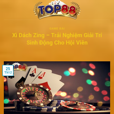
Chuyển
đến
nội
dung
GAME BÀI
Xì Dách Zing – Trải Nghiệm Giải Trí
Sinh Động Cho Hội Viên
25
Th12