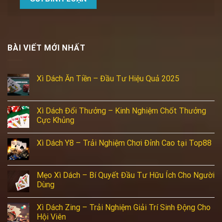
BÀI VIẾT MỚI NHẤT
Xì Dách Ăn Tiền – Đầu Tư Hiệu Quả 2025
Xì Dách Đổi Thưởng – Kinh Nghiệm Chốt Thưởng
Cực Khủng
Xì Dách Y8 – Trải Nghiệm Chơi Đỉnh Cao tại Top88
Mẹo Xì Dách – Bí Quyết Đầu Tư Hữu Ích Cho Người
Dùng
Xì Dách Zing – Trải Nghiệm Giải Trí Sinh Động Cho
Hội Viên