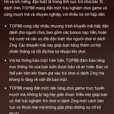
tín và nổi tiếng, đặc biệt là trong lĩnh vực trò chơi bài. Xì
dách trên TOP88 mang đến một trải nghiệm chơi game vô
cùng mượt mà và chuyên nghiệp, với nhiều lợi ích hấp dẫn.
TOP88 cung cấp nhiều chương trình khuyến mãi hấp dẫn
dành cho người chơi, bao gồm các bonus nạp tiền, hoàn
trả cược và các ưu đãi đặc biệt cho người chơi xì dách
Zing. Các khuyến mãi này giúp bạn tăng thêm cơ hội
chiến thắng và tối đa hóa lợi nhuận khi chơi.
Với hệ thống bảo mật tiên tiến, TOP88 đảm bảo rằng
mọi thông tin của bạn luôn được bảo vệ an toàn. Bạn có
thể yên tâm khi tham gia vào trò chơi xì dách Zing mà
không lo lắng về vấn đề bảo mật.
TOP88 mang đến một nền tảng chơi game trực tuyến
mượt mà, không bị lag hay gián đoạn. Điều này giúp bạn
có thể trải nghiệm trò chơi xì dách Zing một cách liên
tục và thoải mái mà không gặp phải những sự cố kỹ
thuật.