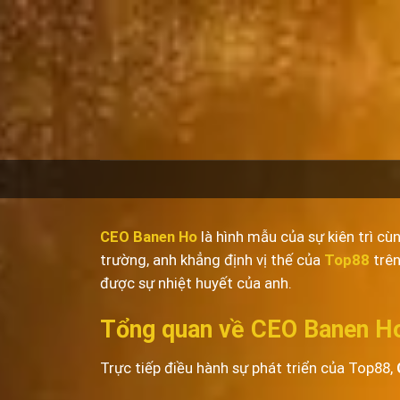
Chuyển
đến
nội
dung
CEO Banen Ho
là hình mẫu của sự kiên trì c
trường, anh khẳng định vị thế của
Top88
trê
được sự nhiệt huyết của anh.
Tổng quan về CEO Banen H
Trực tiếp điều hành sự phát triển của Top88,