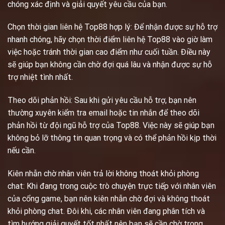
chóng xác định và giải quyết yêu cầu của bạn.
Chọn thời gian liên hệ Top88 hợp lý: Để nhận được sự hỗ trợ
nhanh chóng, hãy chọn thời điểm liên hệ Top88 vào giờ làm
việc hoặc tránh thời gian cao điểm như cuối tuần. Điều này
sẽ giúp bạn không cần chờ đợi quá lâu và nhận được sự hỗ
trợ nhiệt tình nhất.
Theo dõi phản hồi: Sau khi gửi yêu cầu hỗ trợ, bạn nên
thường xuyên kiểm tra email hoặc tin nhắn để theo dõi
phản hồi từ đội ngũ hỗ trợ của Top88. Việc này sẽ giúp bạn
không bỏ lỡ thông tin quan trọng và có thể phản hồi kịp thời
nếu cần.
Kiên nhẫn chờ nhân viên trả lời không thoát khỏi phòng
chat: Khi đang trong cuộc trò chuyện trực tiếp với nhân viên
của cổng game, bạn nên kiên nhẫn chờ đợi và không thoát
khỏi phòng chat. Đôi khi, các nhân viên đang phân tích và
tìm hướng giải quyết tốt nhất nên bạn sẽ cần chờ trong