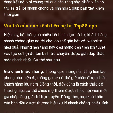
dàng kết nối với chúng tôi qua nền tảng này. Nhân viên hỗ
trợ sẽ trả lời nhanh chóng và linh hoạt, giúp bạn tiết kiệm
thời gian
Vai trò của các kênh liên hệ tại Top88 app
Hiện nay, hệ thống có nhiều kênh liên lạc, hỗ trợ khách hàng
nhanh chóng giúp người chơi có thể gắn kết với website
hiệu quả. Những nền tảng này đều mang đến tiện ích tuyệt
vời, tạo cơ hội để tân binh trò chuyện, được giải đáp thắc
mắc nhanh nhất. Cụ thể như sau:
Giữ chân khách hàng:
Thông qua những nền tảng liên lạc
phong phú, hiện đại cổng game có thể giữ chân được nhiều
khách hàng lâu năm. Đồng thời, đây cũng là cách thức để
thương hiệu có thể chiêu mộ thêm được nhiều hội viên mới
gia nhập làng giải trí trực tuyến. Đồng thời, mọi khó khăn
của bạn đều được thương hiệu xử lý nhanh chóng, nhiệt tình.