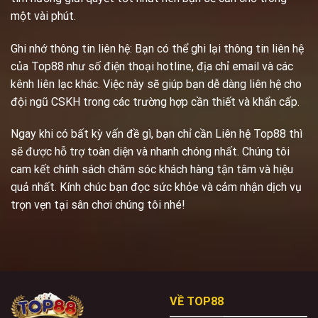
một vài phút.
Ghi nhớ thông tin liên hệ: Bạn có thể ghi lại thông tin liên hệ
của Top88 như số điện thoại hotline, địa chỉ email và các
kênh liên lạc khác. Việc này sẽ giúp bạn dễ dàng liên hệ cho
đội ngũ CSKH trong các trường hợp cần thiết và khẩn cấp.
Ngay khi có bất kỳ vấn đề gì, bạn chỉ cần Liên hệ Top88 thì
sẽ được hỗ trợ toàn diện và nhanh chóng nhất. Chúng tôi
cam kết chính sách chăm sóc khách hàng tận tâm và hiệu
quả nhất. Kính chúc bạn đọc sức khỏe và cảm nhận dịch vụ
trọn vẹn tại sân chơi chúng tôi nhé!
VỀ TOP88