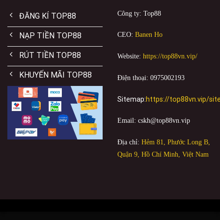
Công ty: Top88
ĐĂNG KÍ TOP88
CEO:
Banen Ho
NẠP TIỀN TOP88
RÚT TIỀN TOP88
Website:
https://top88vn.vip/
KHUYẾN MÃI TOP88
Điện thoại: 0975002193
Sitemap:
https://top88vn.vip/si
Email:
cskh@top88vn.vip
Địa chỉ:
Hẻm 81, Phước Long B,
Quận 9, Hồ Chí Minh, Việt Nam