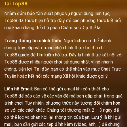
tại Top88
Nhằm đảm bảo tần suất phục vụ người dùng liên tục,
Top88 đã thực hiện hỗ trợ đầy đủ các phương thức kết nối
cho khách hàng đến bộ phận Chăm sóc. Cụ thể là:
Trang thông tin chính thức:
Người chơi có thể nhanh
chóng truy cập vào trang chủ chính thức tại địa chỉ
Top88.guide để tìm kiếm hỗ trợ. Đây là hình thức kết nối với
Top88 được nhiều người chơi sử dụng nhất vì nó nhanh
chóng, tiện lợi. Tại đây, bạn có thể nhân vào mục Chat Trực
Tuyến hoặc kết nối các mạng Xã hội khác được gợi ý.
Liên hệ Email:
Bạn có thể gửi email khi cần thiết cho
Top88 để báo cáo về các vấn đề mà bạn gặp phải trong quá
trình chơi. Tuy nhiên, phương thức này tương đối chậm hơn
so với các cách khác. Chúng tôi thường mất 2 – 3 ngày để
có thể lọc và phản hồi lại thông tin của bạn. Lưu ý là khi gửi
mail, bạn cần gửi các tệp đính kèm (video, ảnh,…) để chúng