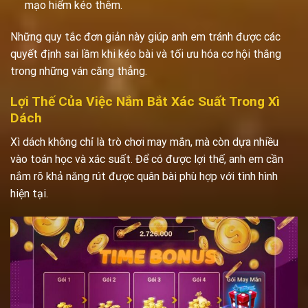
mạo hiểm kéo thêm.
Những quy tắc đơn giản này giúp anh em tránh được các
quyết định sai lầm khi kéo bài và tối ưu hóa cơ hội thắng
trong những ván căng thẳng.
Lợi Thế Của Việc Nắm Bắt Xác Suất Trong Xì
Dách
Xì dách không chỉ là trò chơi may mắn, mà còn dựa nhiều
vào toán học và xác suất. Để có được lợi thế, anh em cần
nắm rõ khả năng rút được quân bài phù hợp với tình hình
hiện tại.