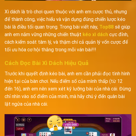
Xì dách là trò chơi quen thuộc với anh em cược thủ, nhưng
để thành công, việc hiểu và vận dụng đúng chiến lược kéo
bài là điều tối quan trọng. Trong bài viết này,
Top88
sẽ giúp
anh em nắm vững những chiến thuật
kéo xì dách
cực đỉnh,
cách kiểm soát tâm lý, và thậm chí cả quản lý vốn cược để
tối ưu hóa cơ hội thắng trong mỗi ván bài!!!
Cách Đọc Bài Xì Dách Hiệu Quả
Trước khi quyết định kéo bài, anh em cần phải đọc tình hình
hiện tại của bàn chơi. Nếu điểm số của mình thấp (từ 12
đến 16), anh em nên xem xét kỹ lưỡng bài của nhà cái. Đừng
chỉ nhìn vào số điểm của mình, mà hãy chú ý đến quân bài
lật ngửa của nhà cái.