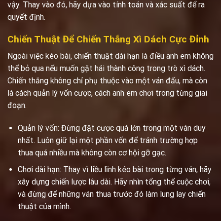
vậy. Thay vào đó, hãy dựa vào tính toán và xác suất để ra
quyết định.
Chiến Thuật Để Chiến Thắng Xì Dách Cực Đỉnh
Ngoài việc kéo bài, chiến thuật dài hạn là điều anh em không
thể bỏ qua nếu muốn gặt hái thành công trong trò xì dách.
Chiến thắng không chỉ phụ thuộc vào một ván đấu, mà còn
là cách quản lý vốn cược, cách anh em chơi trong từng giai
đoạn.
Quản lý vốn: Đừng đặt cược quá lớn trong một ván duy
nhất. Luôn giữ lại một phần vốn để tránh trường hợp
thua quá nhiều mà không còn cơ hội gỡ gạc.
Chơi dài hạn: Thay vì liều lĩnh kéo bài trong từng ván, hãy
xây dựng chiến lược lâu dài. Hãy nhìn tổng thể cuộc chơi,
và đừng để những ván thua trước đó làm lung lay chiến
thuật của mình.