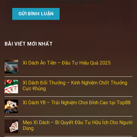
duyệt này cho lần bình luận kế tiếp của tôi.
BÀI VIẾT MỚI NHẤT
Xì Dách Ăn Tiền – Đầu Tư Hiệu Quả 2025
Xì Dách Đổi Thưởng – Kinh Nghiệm Chốt Thưởng
Cực Khủng
Xì Dách Y8 – Trải Nghiệm Chơi Đỉnh Cao tại Top88
Mẹo Xì Dách – Bí Quyết Đầu Tư Hữu Ích Cho Người
Dùng