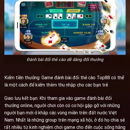
Đánh bài đổi thẻ cào dễ dàng đổi thưởng
Kiếm tiền thưởng: Game đánh bài đổi thẻ cào Top88 có thể
là một cách để kiếm thêm thu nhập cho các bạn trẻ
Giao lưu kết bạn: Khi tham gia vào game đánh bài đổi
thưởng online, người chơi còn có cơ hội gặp gỡ với những
người bạn mới ở khắp các vùng miền trên đất nước Việt
Nam. Nhất là những group trên mạng xã hội, ở đó họ chia sẻ
rất nhiều từ kinh nghiệm chơi game cho đến cuộc sống hằng