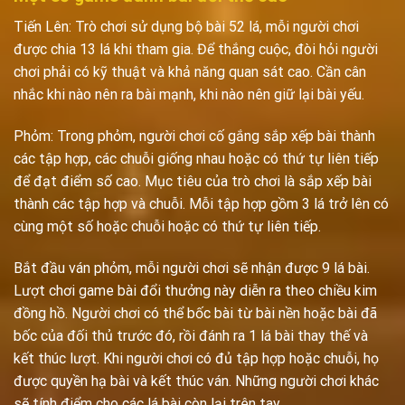
Tiến Lên: Trò chơi sử dụng bộ bài 52 lá, mỗi người chơi
được chia 13 lá khi tham gia. Để thắng cuộc, đòi hỏi người
chơi phải có kỹ thuật và khả năng quan sát cao. Cần cân
nhắc khi nào nên ra bài mạnh, khi nào nên giữ lại bài yếu.
Phỏm: Trong phỏm, người chơi cố gắng sắp xếp bài thành
các tập hợp, các chuỗi giống nhau hoặc có thứ tự liên tiếp
để đạt điểm số cao. Mục tiêu của trò chơi là sắp xếp bài
thành các tập hợp và chuỗi. Mỗi tập hợp gồm 3 lá trở lên có
cùng một số hoặc chuỗi hoặc có thứ tự liên tiếp.
Bắt đầu ván phỏm, mỗi người chơi sẽ nhận được 9 lá bài.
Lượt chơi game bài đổi thưởng này diễn ra theo chiều kim
đồng hồ. Người chơi có thể bốc bài từ bài nền hoặc bài đã
bốc của đối thủ trước đó, rồi đánh ra 1 lá bài thay thế và
kết thúc lượt. Khi người chơi có đủ tập hợp hoặc chuỗi, họ
được quyền hạ bài và kết thúc ván. Những người chơi khác
sẽ tính điểm cho các lá bài còn lại trên tay.