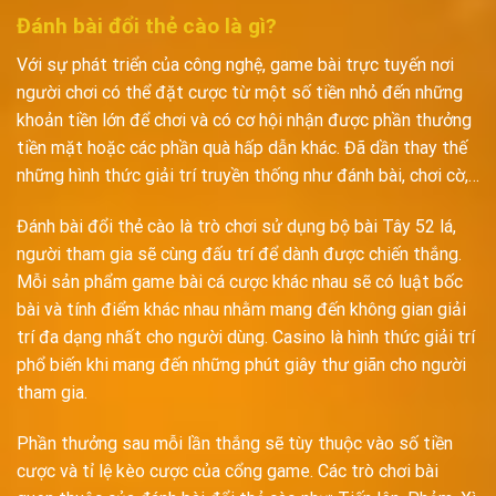
Đánh bài đổi thẻ cào là gì?
Với sự phát triển của công nghệ, game bài trực tuyến nơi
người chơi có thể đặt cược từ một số tiền nhỏ đến những
khoản tiền lớn để chơi và có cơ hội nhận được phần thưởng
tiền mặt hoặc các phần quà hấp dẫn khác. Đã dần thay thế
những hình thức giải trí truyền thống như đánh bài, chơi cờ,…
Đánh bài đổi thẻ cào là trò chơi sử dụng bộ bài Tây 52 lá,
người tham gia sẽ cùng đấu trí để dành được chiến thắng.
Mỗi sản phẩm game bài cá cược khác nhau sẽ có luật bốc
bài và tính điểm khác nhau nhằm mang đến không gian giải
trí đa dạng nhất cho người dùng. Casino là hình thức giải trí
phổ biến khi mang đến những phút giây thư giãn cho người
tham gia.
Phần thưởng sau mỗi lần thắng sẽ tùy thuộc vào số tiền
cược và tỉ lệ kèo cược của cổng game. Các trò chơi bài