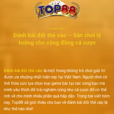
Chuyển
đến
nội
dung
GAME BÀI
Đánh bài đổi thẻ cào – Sân chơi lý
tưởng cho cộng đồng cá cược
Đánh bài đổi thẻ cào
là một trong những trò chơi giải trí
được ưa chuộng nhất hiện nay tại Việt Nam. Người chơi có
thể thỏa sức lựa chọn loại game bài tại các sòng bạc mà
mình yêu thích để trải nghiệm cũng như cá cược để có thể
rinh về cho mình nhiều phần quà hấp dẫn. Trong bài viết hôm
nay, Top88 sẽ giới thiệu cho bạn về đánh bài đổi thẻ cào là
như thế nào nhé!