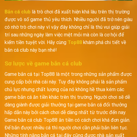
Bắn cá club
là trò chơi đã xuất hiện khá lâu trên thị trường
được vô số game thủ yêu thích. Nhiều người đã trở nên giàu
có nhờ trò chơi này vì vậy đây không chỉ là thú vui giúp giải
trí sau những ngày làm việc mệt mỏi mà còn là cơ hội để
kiếm tiền tuyệt vời. Hãy cùng
Top88
khám phá chi tiết về
bắn cá club này bạn nhé!
Sơ lược về game bắn cá club
Game bắn cá tại Top88 là một trong những sản phẩm được
cung cấp bởi nhà cái này. Tuy đây không phải là sản phẩm
chủ lực nhưng chất lượng của nó không hề thua kém các
game bắn cá ăn tiền khác trên thị trường. Người chơi sẽ dễ
dàng giành được giải thưởng tại game bắn cá đổi thưởng
hấp dẫn này bởi cách chơi dễ dàng nhất từ trước đến nay.
Game bắn cá club Top88 ăn tiền có cách chơi khá đơn giản.
Để bắn được nhiều cá thì người chơi cần phải bắn liên tục.
Những tính năng bắn cá tại đây cũng được nhà sản xuất