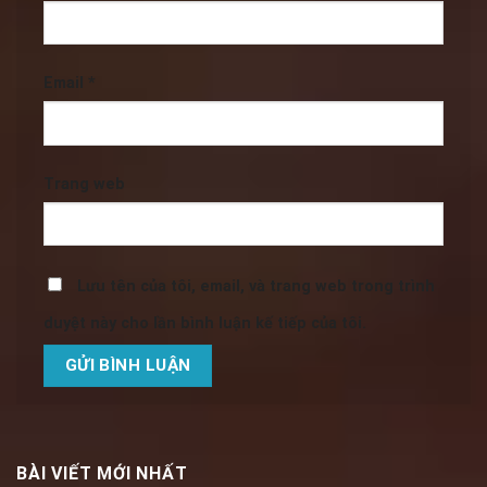
Email
*
Trang web
Lưu tên của tôi, email, và trang web trong trình
duyệt này cho lần bình luận kế tiếp của tôi.
BÀI VIẾT MỚI NHẤT