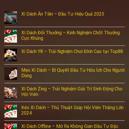
Xì Dách Ăn Tiền – Đầu Tư Hiệu Quả 2025
Xì Dách Đổi Thưởng – Kinh Nghiệm Chốt Thưởng
Cực Khủng
Xì Dách Y8 – Trải Nghiệm Chơi Đỉnh Cao tại Top88
Mẹo Xì Dách – Bí Quyết Đầu Tư Hữu Ích Cho Người
Dùng
Xì Dách Zing – Trải Nghiệm Giải Trí Sinh Động Cho
Hội Viên
Kéo Xì Dách – Thủ Thuật Giúp Hội Viên Thắng Lớn
2024
Xì Dách Offline – Mở Ra Không Gian Đầu Tư Đặc