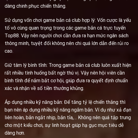
dàng chinh phục chiến thắng.
Sử dụng vốn chơi game bắn cá club hợp lý: Vốn cược là yếu
tố vô cùng quan trọng trong các game bắn cá trực tuyến
Top88. Vậy nên người chơi cần đưa ra hạn mức ngân sách
thông minh, tuyệt đối không nên chi quá lớn dẫn đến rủi ro
cao.
Giữ tâm lý bình tĩnh: Trong game bắn cá club luôn xuất hiện
rất nhiều tình huống bất ngờ thú vị. Vậy nên hội viên cần
bình tĩnh để nắm bắt cơ hội, giúp đưa ra quyết định chuẩn
xác và nhận về số tiền thưởng khủng.
Áp dụng nhiều kỹ năng bắn: Để tăng tỷ lệ chiến thắng thì
bạn nên áp dụng nhiều kỹ năng ngắm bắn. Ví dụ như xả đạn
liên hoàn, bắn ngắt nhịp, bắn tỉa,… Không nên quá tập trung
cho một kiểu chơi, sự linh hoạt giúp hạ gục mục tiêu dễ
dàng hơn.