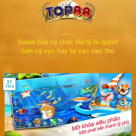
Chuyển
đến
nội
dung
BẮN CÁ
Game bắn cá club: Hé lộ bí quyết
bắn cá cực hay từ các cao thủ
21
Th10