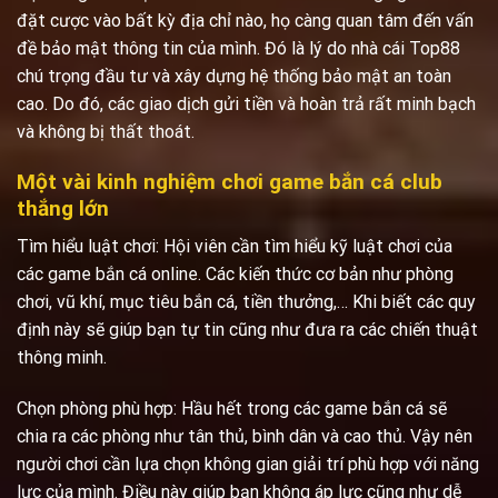
đặt cược vào bất kỳ địa chỉ nào, họ càng quan tâm đến vấn
đề bảo mật thông tin của mình. Đó là lý do nhà cái Top88
chú trọng đầu tư và xây dựng hệ thống bảo mật an toàn
cao. Do đó, các giao dịch gửi tiền và hoàn trả rất minh bạch
và không bị thất thoát.
Một vài kinh nghiệm chơi game bắn cá club
thắng lớn
Tìm hiểu luật chơi: Hội viên cần tìm hiểu kỹ luật chơi của
các game bắn cá online. Các kiến thức cơ bản như phòng
chơi, vũ khí, mục tiêu bắn cá, tiền thưởng,… Khi biết các quy
định này sẽ giúp bạn tự tin cũng như đưa ra các chiến thuật
thông minh.
Chọn phòng phù hợp: Hầu hết trong các game bắn cá sẽ
chia ra các phòng như tân thủ, bình dân và cao thủ. Vậy nên
người chơi cần lựa chọn không gian giải trí phù hợp với năng
lực của mình. Điều này giúp bạn không áp lực cũng như dễ