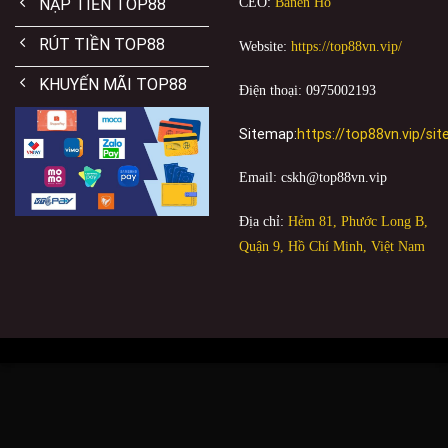
CEO:
Banen Ho
NẠP TIỀN TOP88
RÚT TIỀN TOP88
Website:
https://top88vn.vip/
KHUYẾN MÃI TOP88
Điện thoại: 0975002193
Sitemap:
https://top88vn.vip/si
Email:
cskh@top88vn.vip
Địa chỉ:
Hẻm 81, Phước Long B,
Quận 9, Hồ Chí Minh, Việt Nam