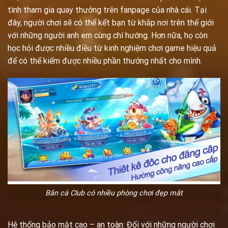
tình tham gia quay thưởng trên fanpage của nhà cái. Tại
đây, người chơi sẽ có thể kết bạn từ khắp nơi trên thế giới
với những người anh em cùng chí hướng. Hơn nữa, họ còn
học hỏi được nhiều điều từ kinh nghiệm chơi game hiệu quả
để có thể kiếm được nhiều phần thưởng nhất cho mình.
Bắn cá Club có nhiều phòng chơi đẹp mắt
Hệ thống bảo mật cao – an toàn: Đối với những người chơi