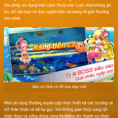
cho phép sử dụng một cách thoải mái. Luật chơi không gò
bó, chỉ cần bạn có đạn, ngắm bắn và mang về giải thưởng
cho mình.
Bắn cá Club có đồ họa đẹp mắt
Nhà cái cũng thường xuyên cập nhật thiết kế các trường cá
rất thân thiện và dễ hạ gục. Với không gian thủy cung rất
chân thực và sống động cùng hệ thống âm thanh vui nhộn