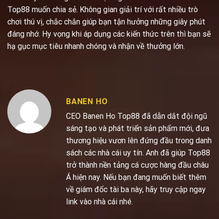
Top88 muốn chia sẻ. Không gian giải trí với rất nhiều trò
chơi thú vị, chắc chắn giúp bạn tận hưởng những giây phút
đáng nhớ. Hy vọng khi áp dụng các kiến thức trên thì bạn sẽ
hạ gục mục tiêu nhanh chóng và nhận về thưởng lớn.
BANEN HO
CEO Banen Ho Top88 đã dẫn dắt đội ngũ
sáng tạo và phát triển sản phẩm mới, đưa
thương hiệu vươn lên đứng đầu trong danh
sách các nhà cái uy tín. Anh đã giúp Top88
trở thành nền tảng cá cược hàng đầu châu
Á hiện nay. Nếu bạn đang muốn biết thêm
về giám đốc tài ba này, hãy truy cập ngay
link vào nhà cái nhé.