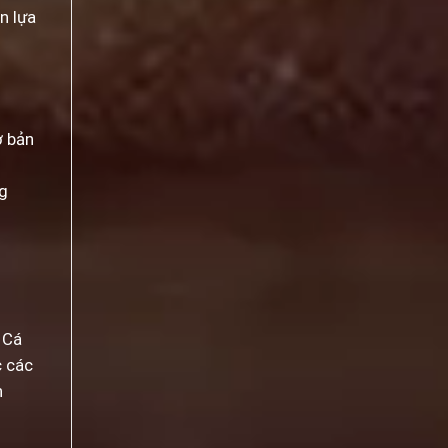
n lựa
ơ bản
ng
 Cá
c các
h