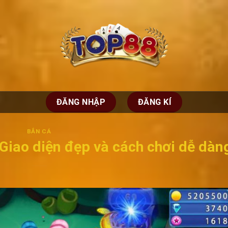
ĐĂNG NHẬP
ĐĂNG KÍ
BẮN CÁ
Giao diện đẹp và cách chơi dễ dàn