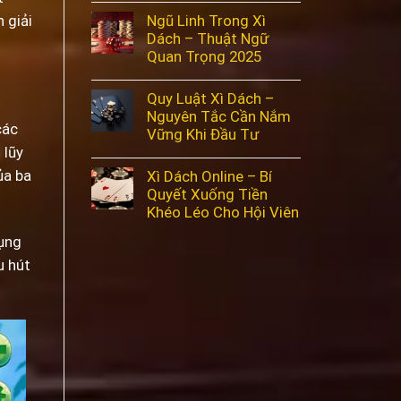
Ngũ Linh Trong Xì
 giải
Dách – Thuật Ngữ
Quan Trọng 2025
Quy Luật Xì Dách –
Nguyên Tắc Cần Nắm
các
Vững Khi Đầu Tư
 lũy
ủa ba
Xì Dách Online – Bí
Quyết Xuống Tiền
Khéo Léo Cho Hội Viên
dụng
u hút