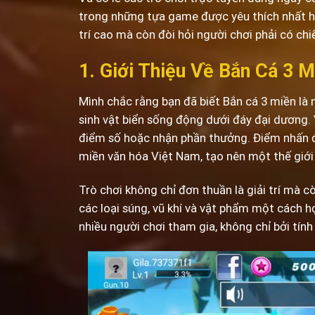
trong những tựa game được yêu thích nhất hiệ
trí cao mà còn đòi hỏi người chơi phải có chiế
1. Giới Thiệu Về Bắn Cá 3 
Mình chắc rằng bạn đã biết Bắn cá 3 miền là
sinh vật biển sống động dưới đáy đại dương. V
điểm số hoặc nhận phần thưởng. Điểm nhấn đặ
miền văn hóa Việt Nam, tạo nên một thế giới
Trò chơi không chỉ đơn thuần là giải trí mà c
các loại súng, vũ khí và vật phẩm một cách hợ
nhiều người chơi tham gia, không chỉ bởi tính