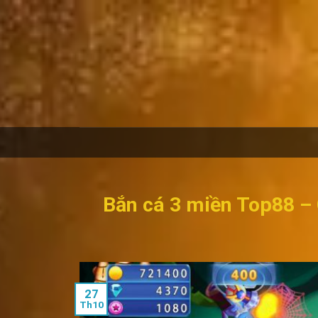
Chuyển
đến
nội
dung
Bắn cá 3 miền Top88 – 
27
Th10